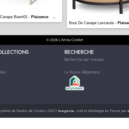
Canape Biarrit01 -
Plaisance
...
Bout De Canape Lanzarote -
Plaisa
© 2026 L'Art du Confort
OLLECTIONS
RECHERCHE
Recherche par marque
bles
Le Bonus Réparation
ystème de Gestion de Contenu (SGC)
imagenia
, créé et développé en France par