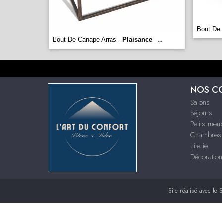
Bout De 
Bout De Canape Arras -
Plaisance
...
NOS C
Salons
Séjours
Petits meu
Chambres
Literie
Décoration
Site réalisé avec le
S