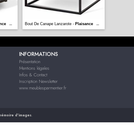
nce
Bout De Canape Lanzarote -
Plaisance
...
...
INFORMATIONS
Présentation
Mentions légales
Infos & Contact
Inscription Newsletter
www.meublesparmentier.fr
mémoire d'images
.